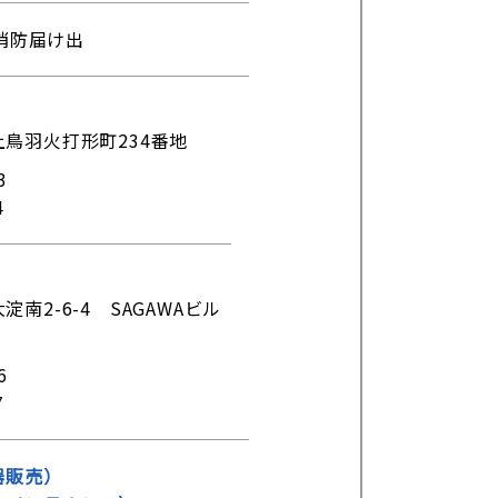
消防届け出
鳥羽火打形町234番地
3
4
南2-6-4 SAGAWAビル
6
7
器販売）