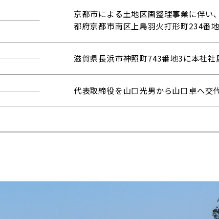
京都市による土地区画整理事業に伴い
都府京都市南区上鳥羽火打形町234番
滋賀県長浜市神照町743番地3に本社
代表取締役を山口光男から山口卓へ交